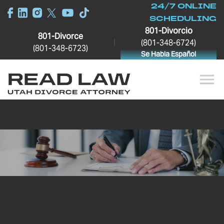
24/7 ONLINE
SCHEDULING
801-Divorcio
801-Divorce
|
(801-348-6724)
(801-348-6723)
Se Habla Español